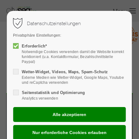
Menu
Datenschutzeinstellungen
Privatsphäre Einstellungen:
seg
city
– Erlebnis
Erforderlich*
Notwendige Cookies verwenden damit die Website korrekt
KNUMO! Touren.
funktioniert (u.a. Kontaktformular, Bezahlschnittstelle
Paypal)
Parcours. Events.
Wetter-Widget, Videos, Maps, Spam-Schutz
Externe Medien wie Wetter-Widget, Google Maps, Youtube
Werbung.
und reCaptcha verwenden
Seitenstatistik und Optimierung
Analytics verwenden